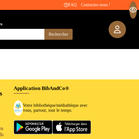
FAQ
Contactez-nous !
es
Rechercher
Application BibAndCo®
s
Votre bibliothèque/médiathèque avec
vous, partout, tout le temps.
en
ds