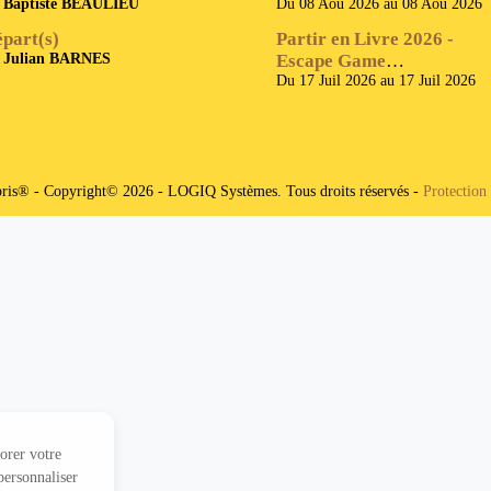
e
Baptiste BEAULIEU
Du 08 Aoû 2026 au 08 Aoû 2026
part(s)
Partir en Livre 2026 -
e
Julian BARNES
Escape Game
Cornebidouille
Du 17 Juil 2026 au 17 Juil 2026
bris® - Copyright© 2026 - LOGIQ Systèmes. Tous droits réservés -
Protection
iorer votre
personnaliser