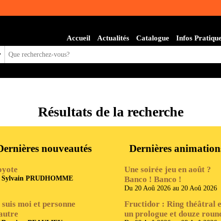
Accueil
Actualités
Catalogue
Infos Pratiqu
l
Résultats de la recherche
Dernières nouveautés
Dernières animation
oyote
Une soirée jeu en août ?
e
Sylvain PRUDHOMME
Banco ! Banco !
Du 20 Aoû 2026 au 20 Aoû 2026
 suis moi et personne
Fructidor : Ring théâtral 
autre
un prologue et douze roun