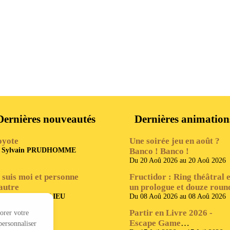
Dernières nouveautés
Dernières animation
oyote
Une soirée jeu en août ?
e
Sylvain PRUDHOMME
Banco ! Banco !
Du 20 Aoû 2026 au 20 Aoû 2026
 suis moi et personne
Fructidor : Ring théâtral 
autre
un prologue et douze roun
e
Baptiste BEAULIEU
Du 08 Aoû 2026 au 08 Aoû 2026
part(s)
Partir en Livre 2026 -
iorer votre
e
Julian BARNES
Escape Game
personnaliser