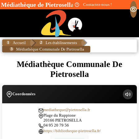
Médiathèque de Pietrosella
Contactez-nous !
MENU
Accueil
Les établissements
Médiathèque Communale De Pietrosella
Médiathèque Communale De
Pietrosella
Coordonnées
mediatheque@pietrosella.fr
Plage du Ruppione
20166 PIETROSELLA
04 95 20 79 56
https://bibliotheque-pietrosella.fr/